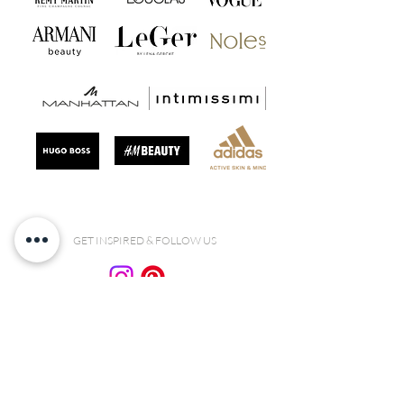
GET INSPIRED & FOLLOW US
ANFRAGE SENDEN
kontakt@celebrateandlove.de
+49 171 14 22 903