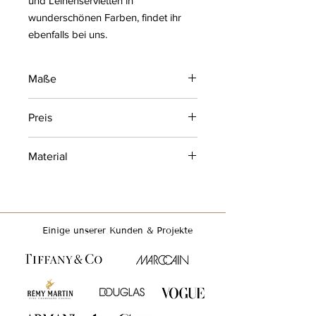
und Leinenservietten in
wunderschönen Farben, findet ihr
ebenfalls bei uns.
Maße
Tischhöhe: ca. 76 cm
Preis
(höhenverstellbar bis 1,5cm)
Plattenstärke: 19 mm
26,50€ pro Mieteinheit
Ø 180 cm
Material
Tischplatte: Holz
Füße: Klappgestell aus Stahl
Einige unserer Kunden & Projekte