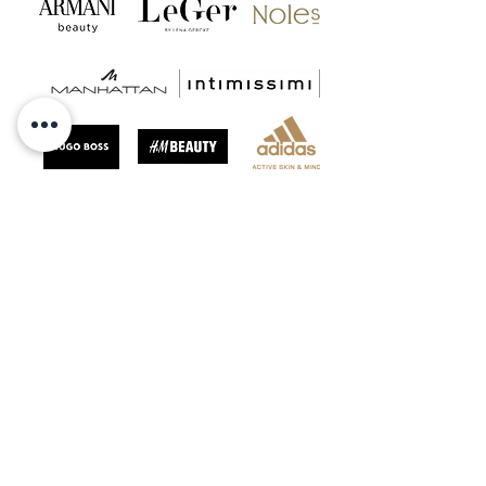
GET INSPIRED & FOLLOW US
ANFRAGE SENDEN
kontakt@celebrateandlove.de
+49 171 14 22 903
Standort Berlin