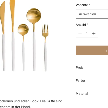
Variante
*
Auswählen
Anzahl
*
In
Preis
0,80 € je Besteckteil
Farbe
Matt Gold Weiß
Material
odernen und edlen Look. Die Griffe sind
Edelstahl
genehm in der Hand.