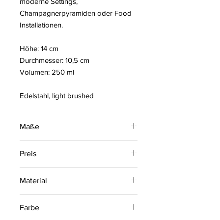
moderne Settings,
Champagnerpyramiden oder Food
Installationen.
Höhe: 14 cm
Durchmesser: 10,5 cm
Volumen: 250 ml
Edelstahl, light brushed
Maße
Höhe: 14 cm , ø 10,5 cm, Füllvolumen:
Preis
250 ml
3,90 € zzgl. MwSt. je Mieteinheit, inkl.
Material
Reinigung
Edelstahl
Farbe