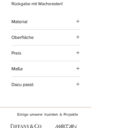
Rückgabe mit Wachsresten!
Material
Metall
Oberfläche
Glänzend oder Matt
Preis
3,30 € pro Mieteinheit
Maße
Boden: 6 cm
Dazu passt:
Tüllöffnung: 2,3cm
Ester & Erik Kerzen 32cm und 42 cm
Einige unserer Kunden & Projekte