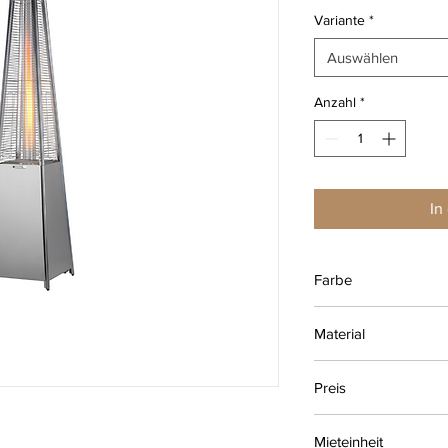
Variante
*
Auswählen
Anzahl
*
In
Farbe
silber
Material
Aluminium, Glas
Preis
75 € (inkl. MwSt.) je M
Mieteinheit