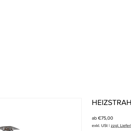
HEIZSTRAH
Sale-
ab
€75,00
Preis
exkl. USt
|
zzgl. Liefe