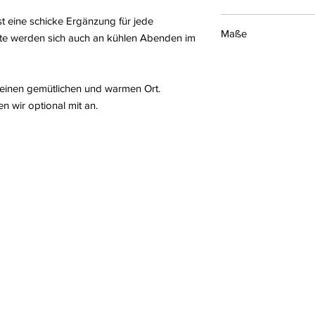
 eine schicke Ergänzung für jede
4 Tage
Maße
ste werden sich auch an kühlen Abenden im
223x53x53 cm (HxBx
 einen gemütlichen und warmen Ort.
n wir optional mit an.