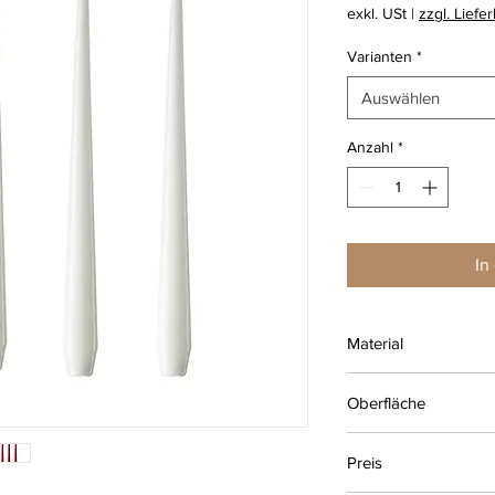
exkl. USt
|
zzgl. Liefe
Varianten
*
Auswählen
Anzahl
*
In
Material
100% Parafin
Oberfläche
matt
Preis