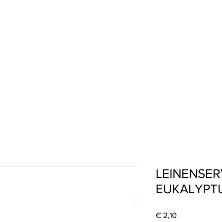
LEINENSER
EUKALYPT
Preis
€ 2,10