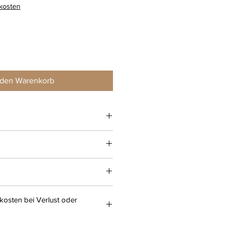
rkosten
 den Warenkorb
osten bei Verlust oder