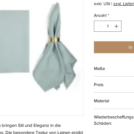
exkl. USt
|
zzgl. Liefe
Anzahl
*
In
Maße
50 x 50 cm
Preis
2,20 € je Mieteinheit
Material
100 % Leinen
Wiederbeschaffungsk
Schäden:
 bringen Stil und Eleganz in die
es. Die besondere Textur von Leinen ergibt