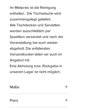
Im Mietpreis ist die Reinigung
enthalten. Die Tischwäsche wird
zusammengelegt geliefert.
Alle Tischdecken und Servietten
werden ausschließlich per
Spedition versendet und nach der
Veranstaltung bei euch wieder
abgeholt. Die anfallenden
Versandkosten teilen wir euch im
Angebot mit.
Eine Abholung bzw. Rückgabe in
unserem Lager ist nicht möglich.
Maße
320 cm rund, 340 cm rund, 350 x 250
Preis
cm eckig