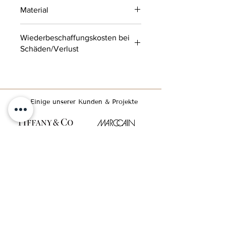
ab 42,00 € je Mieteinheit
Material
100% Leinen
Wiederbeschaffungskosten bei
Schäden/Verlust
ø 320 cm: 184,60 € | ø 340 cm: 210,60
€ | Tafeltuch 250x350 cm: 235 € |
Tafeltuch 130x250 cm: 87,75 € (inkl.
MwSt.)
Einige unserer Kunden & Projekte