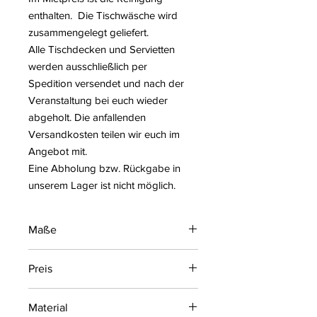
enthalten. Die Tischwäsche wird
zusammengelegt geliefert.
Alle Tischdecken und Servietten
werden ausschließlich per
Spedition versendet und nach der
Veranstaltung bei euch wieder
abgeholt. Die anfallenden
Versandkosten teilen wir euch im
Angebot mit.
Eine Abholung bzw. Rückgabe in
unserem Lager ist nicht möglich.
Maße
320 cm rund, 340 cm rund, 350 x 250
Preis
cm eckig
ab 42,00 € je Mieteinheit
Material