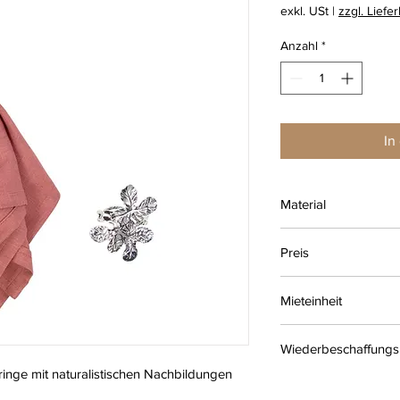
exkl. USt
|
zzgl. Liefe
Anzahl
*
In
Material
Metall
Preis
1,20 € je Mieteinheit
Mieteinheit
4 Tage
Wiederbeschaffungs
ringe mit naturalistischen Nachbildungen
10,08 € ohne MwSt.