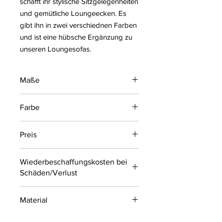
schafft ihr stylische Sitzgelegenheiten
und gemütliche Loungeecken. Es
gibt ihn in zwei verschiednen Farben
und ist eine hübsche Ergänzung zu
unseren Loungesofas.
Maße
ø40cm
Farbe
Höhe: 44,5 cm
taupe/gold
Preis
45 € je Mieteinheit (inkl. MwSt.)
Wiederbeschaffungskosten bei
Schäden/Verlust
75,00 € exkl. MwSt.
Material
Polyester mit Samt-Finish, Stahl