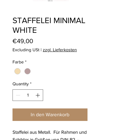
STAFFELEI MINIMAL
WHITE
Price
€49,00
Excluding USt
|
zzgl. Lieferkosten
Farbe
*
Quantity
*
In den Warenkorb
Staffelei aus Metall. Für Rahmen und
Schilder in Größen von DIN B2 –