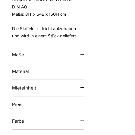
DIN A0
Maße: 31T x 54B x 150H cm
Die Staffelei ist leicht aufzubauen
und wird in einem Stück geliefert.
Maße
31T x 54B x 150H cm
Material
Metall | Aluminium
Mieteinheit
4 Tage
Preis
49,00 € zzgl. MwSt. pro
Farbe
Stück/Mieteinheit
Weiss