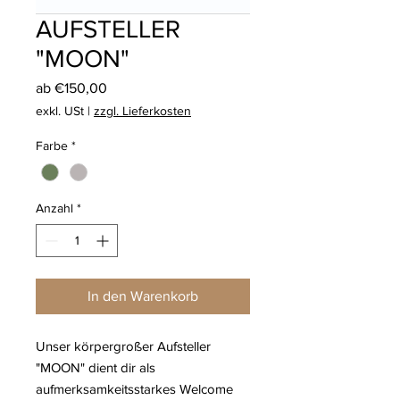
AUFSTELLER
"MOON"
Sale-
ab
€150,00
Preis
exkl. USt
|
zzgl. Lieferkosten
Farbe
*
Anzahl
*
In den Warenkorb
Unser körpergroßer Aufsteller
"MOON" dient dir als
aufmerksamkeitsstarkes Welcome