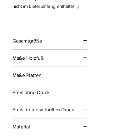
nicht im Lieferumfang enthalten ;)
Gesamtgröße
180 x 150 x 60 cm (HxBxT)
Maße Holzfuß
150 x 60 x 15 cm (BxTxH)
Maße Platten
Links: 180 x 60
Preis ohne Druck
Rechts: 150 x 60
ab 150 €, zzgl. gesetzl. MwSt.
Preis für individuellen Druck
auf Anfrage
Material
Holz, lackiert