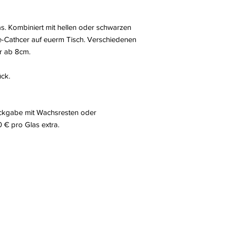
ab 5,00 € pro Stück/M
s. Kombiniert mit hellen oder schwarzen
e-Cathcer auf euerm Tisch. Verschiedenen
r ab 8cm.
ck.
ückgabe mit Wachsresten oder
 € pro Glas extra.