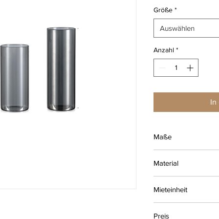
Größe
*
Auswählen
Anzahl
*
In
Maße
Gerade Form - Versc
Material
8x28, 9x12, 9x15, 11x
Glas / Transparent
Mieteinheit
1 Mieteinheit = 4 Tag
Preis