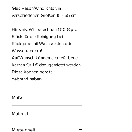
Glas Vasen/Windlichter, in
verschiedenen Größen 15 - 65 cm
Hinweis: Wir berechnen 1,50 € pro
Stück für die Reinigung bei
Rückgabe mit Wachsresten oder
Wasserrändern!
Auf Wunsch können cremefarbene
Kerzen für 1 € dazugemietet werden.
Diese können bereits
gebrand haben.
Maße
Konische Form, Verschiedene Größen
Material
in cm: H15 ø6 , H18 ø15, H30 ø16, H45
ø18, H65 ø21
Glas trasparent
Mieteinheit